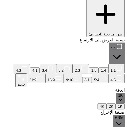
صور مرجعية (اختياري)
نسبة العرض إلى الارتفاع
1:1
4:3
4:1
3:4
3:2
2:3
1:8
1:4
1:1
21:9
16:9
9:16
8:1
5:4
4:5
auto
الدقة
1K
4K
2K
1K
صيغة الإخراج
PNG