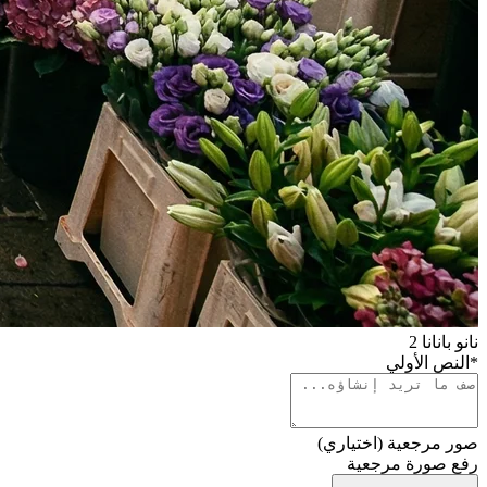
نانو بانانا 2
*
النص الأولي
صور مرجعية (اختياري)
رفع صورة مرجعية