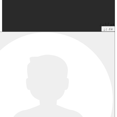
فولڈرز
لاگ اِن