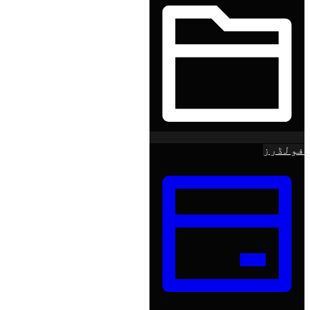
فولڈرز