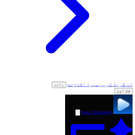
اپ گریڈ کریں
میرا اکاؤنٹ
رائے
لاگ آؤٹ
Sora Alternative