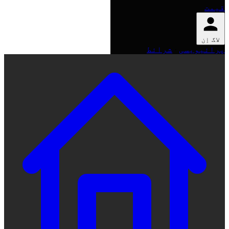
قیمت
لاگ اِن
پرائیویسی
·
شرائط