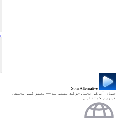
پ
Sora Alternative
جہاں آپ کی تخیل حرکت بنتی ہے — بغیر کسی محنت،
فوری، لامتناہی.