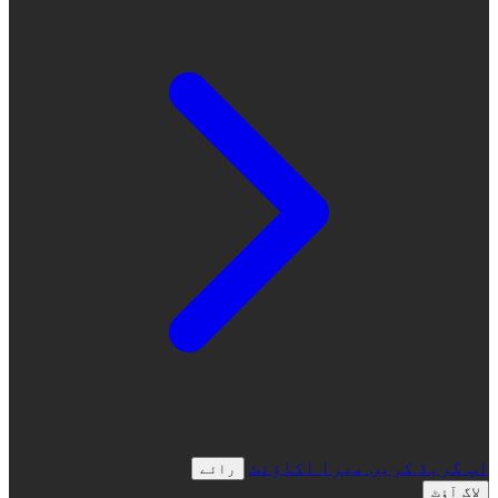
اپ گریڈ کریں
میرا اکاؤنٹ
رائے
لاگ آؤٹ