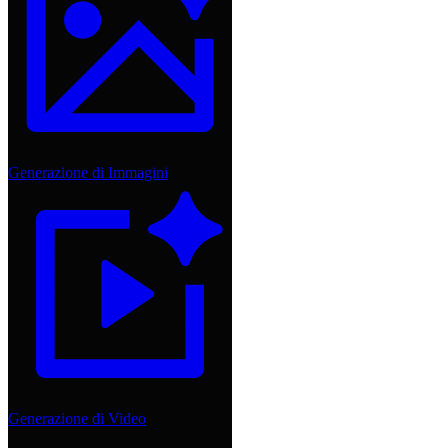
Generazione di Immagini
Generazione di Video