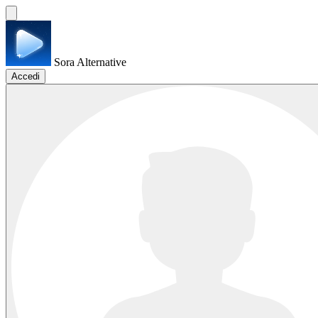
Sora Alternative
Accedi