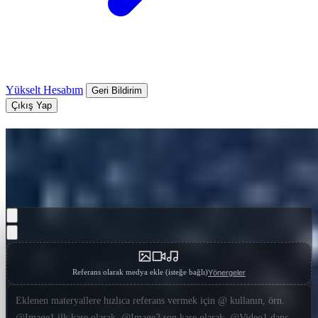
Yükselt
Hesabım
Geri Bildirim
Çıkış Yap
Seedance 2.0 AI Video Üreticisi
Yeni nesil hareket sentezi, sinematik kamera kontrolü ve gerçekçi
fizik ile ByteDance Seedance 2.0 ile AI videoları oluşturun.
Referans olarak medya ekle (isteğe bağlı)
Yönergeler