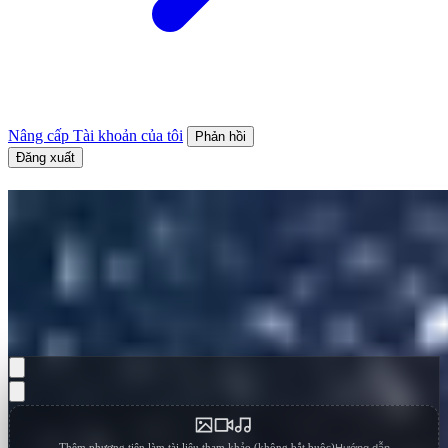
Nâng cấp
Tài khoản của tôi
Phản hồi
Đăng xuất
Seedance 2.0 AI Video
Generator
Tạo video AI với ByteDance Seedance 2.0 với việc tổng hợp
chuyển động thế hệ tiếp theo, điều khiển camera điện ảnh, và vật lý
thực tế.
Thêm phương tiện làm tài liệu tham khảo (không bắt buộc)
Hướng dẫn