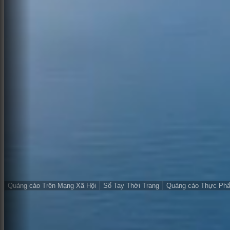
Quảng cáo Trên Mạng Xã Hội
Sổ Tay Thời Trang
Quảng cáo Thực Ph
Vừa tạo gần đây
Xem tất cả
Mô hình AI