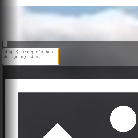
Sora Alternative với mọi mô hì
OpenAI thông báo rằng Sora sẽ ngừng hoạt động. Sora Alternative 
một nền tảng nữa.