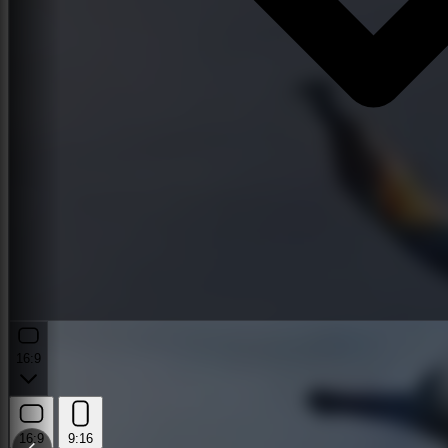
16:9
16:9
9:16