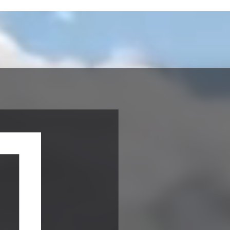
nh video AI hàng đầu
này cung cấp cho bạn hơn 10 mô hình video AI hàng đầu — Seedance, 