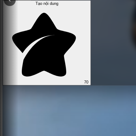
Tạo nội dung
70
Không có ý tưởng? Thử những gợi ý này: