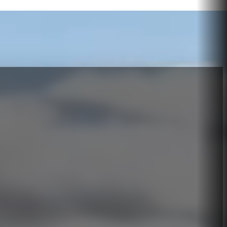
Veo, Wan, Grok Video — vì vậy bạn sẽ không bao giờ phụ thuộc vào