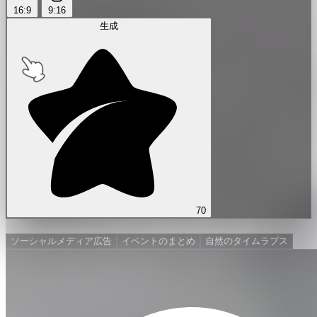
16:9
9:16
プ
ロ
生成
ー
ド
70
アイデアが浮かばない？こちらをお試しください：
ソーシャルメディア広告
イベントのまとめ
自然のタイムラプス