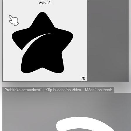
Vytvořit
70
Docházejí vám nápady? Vyzkoušejte toto:
Prohlídka nemovitosti
Klíp hudebního videa
Módní lookbook