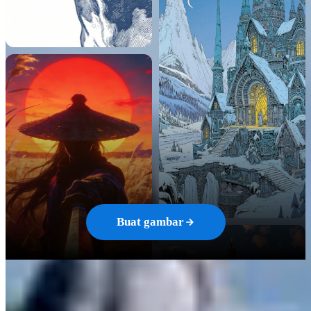
Buat gambar