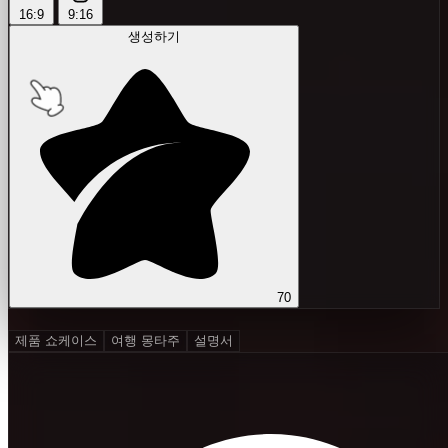
16:9
9:16
드
생성하기
70
아이디어가 없나요? 아래를 참고하세요:
제품 쇼케이스
여행 몽타주
설명서